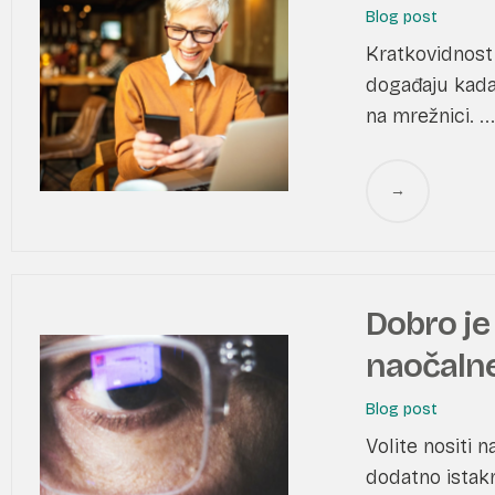
Blog post
Kratkovidnost
događaju kada 
na mrežnici. ...
→
Dobro je 
naočalne
Blog post
Volite nositi 
dodatno istakn