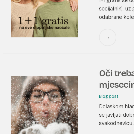
1+1 gratis se 
socijalnih), uz
odabrane kolek
→
Oči treba
mjeseci
Blog post
Dolaskom hladn
se javljati do
svakodnevicu. 