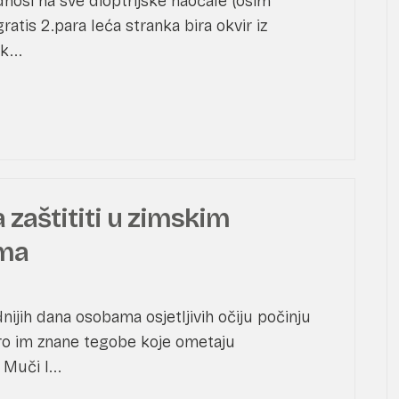
odnosi na sve dioptrijske naočale (osim
 gratis 2.para leća stranka bira okvir iz
...
 zaštititi u zimskim
ma
ijih dana osobama osjetljivih očiju počinju
bro im znane tegobe koje ometaju
Muči l...