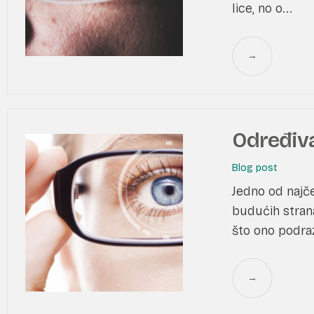
lice, no o...
→
Određiva
Blog post
Jedno od najč
budućih strana
što ono podraz
→