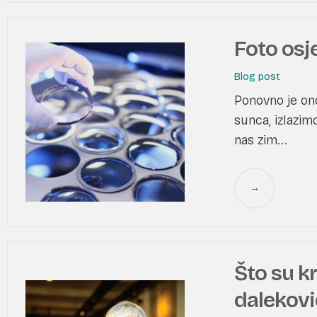
Foto osje
Blog post
Ponovno je ono
sunca, izlazimo
nas zim...
→
Što su k
dalekov