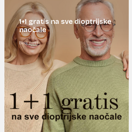
1+1 gratis na sve dioptrijske
naočale
Blog post