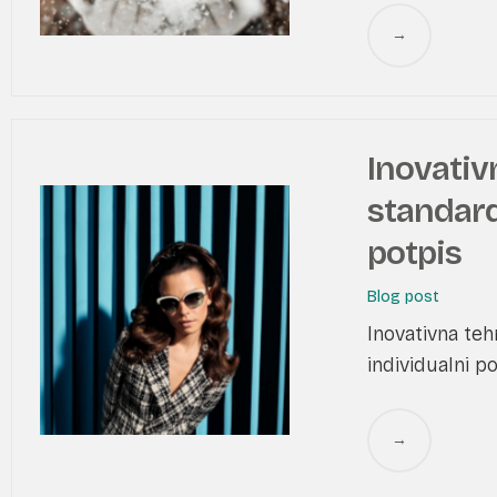
→
Inovativn
standardi
potpis
Blog post
Inovativna tehn
individualni p
→