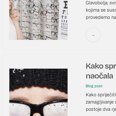
Glavobolja, sv
kojima se susr
provedemo na 
→
Kako spr
naočala
Blog post
Kako spriječit
zamagljivanje 
postoje dva rje