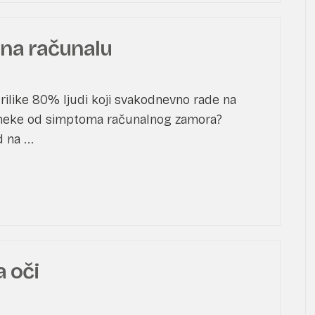
d na računalu
prilike 80% ljudi koji svakodnevno rade na
 neke od simptoma računalnog zamora?
 na ...
a oči