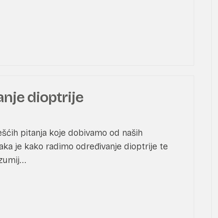
nje dioptrije
ešćih pitanja koje dobivamo od naših
ka je kako radimo određivanje dioptrije te
umij...